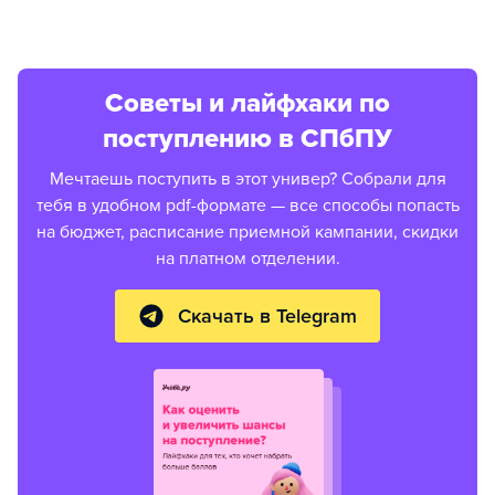
Советы и лайфхаки по
поступлению в СПбПУ
Мечтаешь поступить в этот универ? Собрали для
тебя в удобном pdf-формате — все способы попасть
на бюджет, расписание приемной кампании, скидки
на платном отделении.
Скачать в Telegram