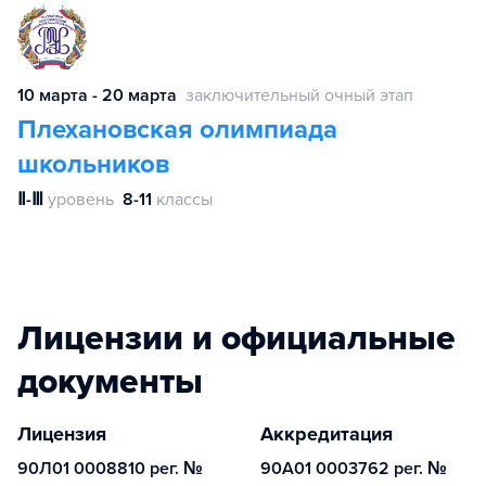
10 марта - 20 марта
заключительный очный этап
Плехановская олимпиада
школьников
Ⅱ-Ⅲ
уровень
8-11
классы
Лицензии и официальные
документы
Лицензия
Аккредитация
90Л01 0008810 рег. №
90А01 0003762 рег. №