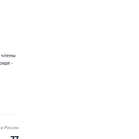
- члены
раде -
в России
77