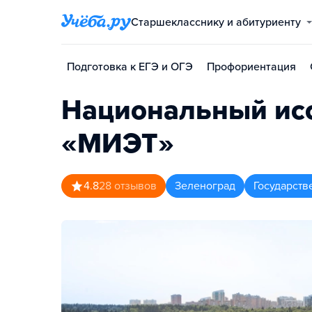
Старшекласснику и абитуриенту
Подготовка к ЕГЭ и ОГЭ
Профориентация
Национальный исс
«МИЭТ»
4.8
28
отзывов
Зеленоград
Государств