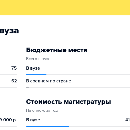
вуза
Бюджетные места
Всего в вузе
75
В вузе
62
В среднем по стране
Стоимость магистратуры
На очном, за год
9 000 р.
В вузе
41