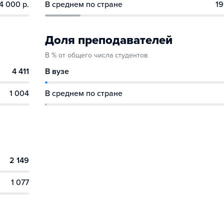
4 000 р.
В среднем по стране
19
Доля преподавателей
В % от общего числа студентов
4 411
В вузе
1 004
В среднем по стране
2 149
1 077