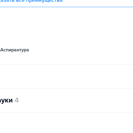
азать все преимущества
Аспирантура
ауки
4