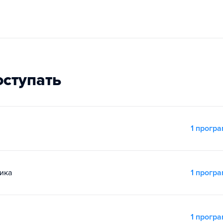
оступать
1 прогр
ика
1 прогр
1 прогр