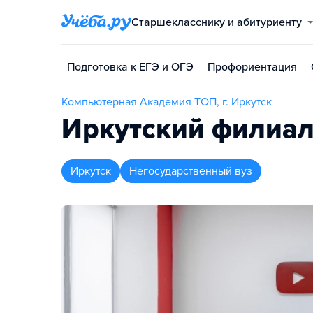
Старшекласснику и абитуриенту
Подготовка к ЕГЭ и ОГЭ
Профориентация
Компьютерная Академия TOП, г. Иркутск
Иркутский филиа
Иркутск
Негосударственный вуз