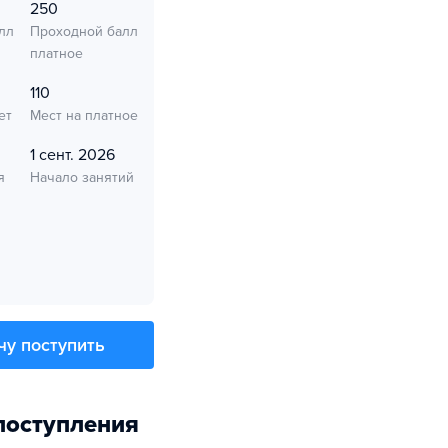
250
лл
Проходной балл
платное
110
ет
Мест на платное
1 сент. 2026
я
Начало занятий
чу поступить
поступления