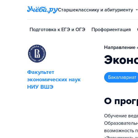
Старшекласснику и абитуриенту
Подготовка к ЕГЭ и ОГЭ
Профориентация
Направление «
Экон
Факультет
бакалавриат
экономических наук
НИУ ВШЭ
О про
Обучение веде
Образовательн
возможность п