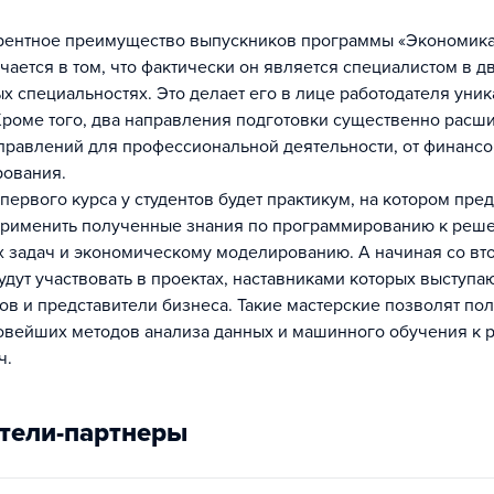
рентное преимущество выпускников программы «Экономика
чается в том, что фактически он является специалистом в д
х специальностях. Это делает его в лице работодателя уни
Кроме того, два направления подготовки существенно расши
равлений для профессиональной деятельности, от финансо
рования.
первого курса у студентов будет практикум, на котором пре
применить полученные знания по программированию к реш
 задач и экономическому моделированию. А начиная со вто
удут участвовать в проектах, наставниками которых выступа
тов и представители бизнеса. Такие мастерские позволят по
овейших методов анализа данных и машинного обучения к
ч.
тели-партнеры