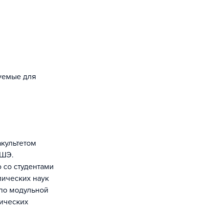
зуемые для
акультетом
ВШЭ.
 со студентами
мических наук
 по модульной
тических