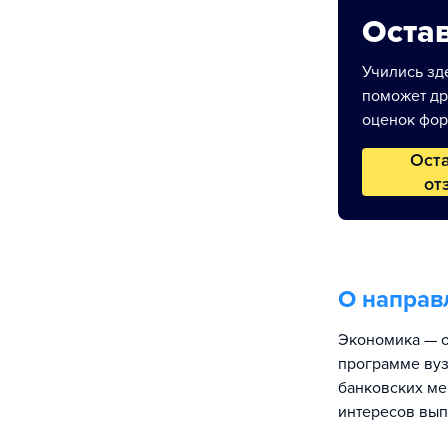
Остав
Учились зде
поможет др
оценок фор
Ост
от
О направ
Экономика — о
программе вуз
банковских ме
интересов вып