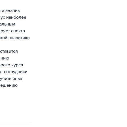
 и анализ
вух наиболее
кальным
ряет спектр
вой аналитики
дставится
ению
рого курса
ют сотрудники
лучить опыт
 решению