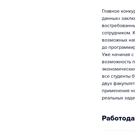
Главное конку
данных» заклю
востребованны
сотрудником. 
возможных нап
до программи
Уже начиная с 
возможность 
экономических
все студенты б
двух факульте
применения н
реальных зада
Работода