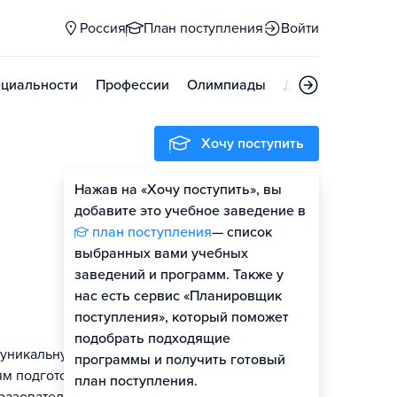
Россия
План поступления
Войти
циальности
Профессии
Олимпиады
Дни открытых д
Хочу поступить
Нажав на «Хочу поступить», вы
Оценить шансы
добавите это учебное заведение в
план поступления
— список
Гайд по поступлению
выбранных вами учебных
заведений и программ. Также у
нас есть сервис «Планировщик
поступления», который поможет
подобрать подходящие
 уникальную
программы и получить готовый
м подготовки:
план поступления.