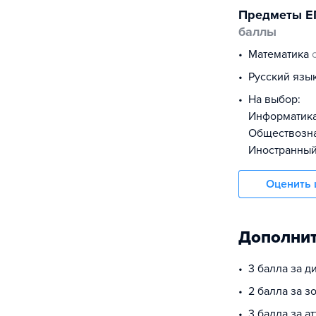
Предметы Е
баллы
математика
русский язы
На выбор:
информатик
обществоз
иностранны
Оценить 
Дополнит
3 балла за 
2 балла за з
3 балла за а