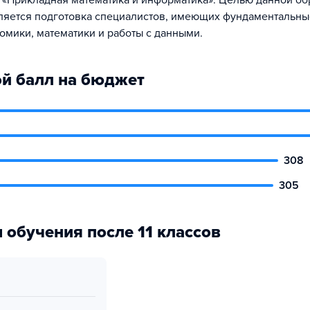
 «Прикладная математика и информатика». Целью данной о
яется подготовка специалистов, имеющих фундаментальны
номики, математики и работы с данными.
й балл на бюджет
308
305
 обучения после 11 классов