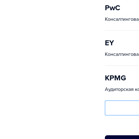
PwC
Консалтингова
EY
Консалтингова
KPMG
Аудиторская к