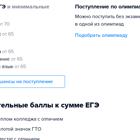
ГЭ
и минимальные
Поступление по олимпи
Можно поступить без экзам
от 70
в одной из олимпиад
к
от 65
Подобрать олимпиаду
а
от 65
нание
от 65
й язык
от 65
шансы на поступление
ельные баллы к сумме ЕГЭ
диплом колледжа с отличием
олотой значок ГТО
ттестат с отличием