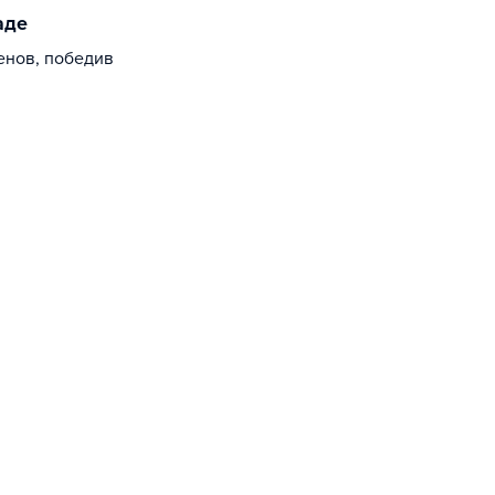
аде
енов, победив