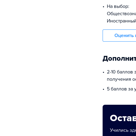
На выбор:
обществоз
иностранны
Оценить 
Дополнит
2-10 баллов 
получения о
5 баллов за
Остав
Учились зде