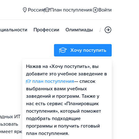
Россия
План поступления
Войти
циальности
Профессии
Олимпиады
Дни открытых д
Хочу поступить
Нажав на «Хочу поступить», вы
Оценить шансы
добавите это учебное заведение в
план поступления
— список
выбранных вами учебных
заведений и программ. Также у
нас есть сервис «Планировщик
поступления», который поможет
ладных ИТ
подобрать подходящие
льзовать
программы и получить готовый
имеет ярко
план поступления.