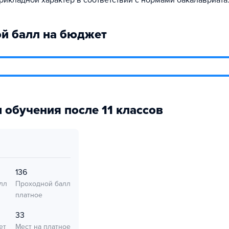
икладной характер в соответствии с нормами бакалавриата
й балл на бюджет
 обучения после 11 классов
136
лл
Проходной балл
платное
33
ет
Мест на платное