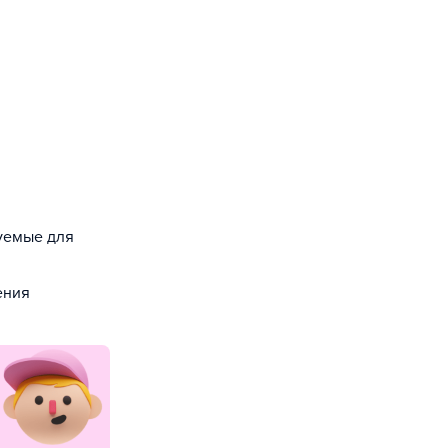
зуемые для
ения