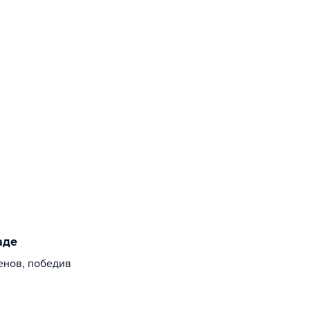
аде
енов, победив