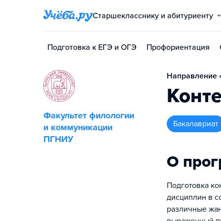
Старшекласснику и абитуриенту
Подготовка к ЕГЭ и ОГЭ
Профориентация
Направление 
Конт
Факультет филологии
бакалавриат
и коммуникации
ПГНИУ
О про
Подготовка ко
дисциплин в с
различные жан