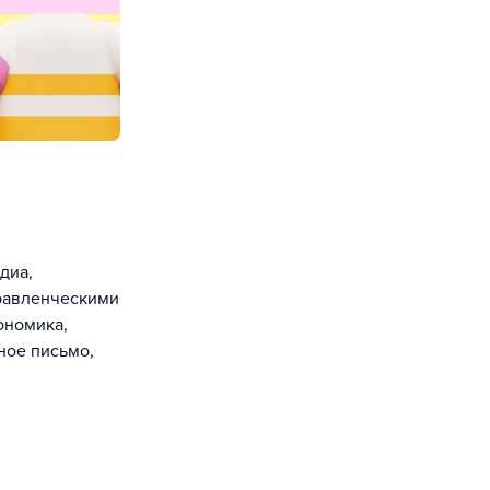
диа,
правленческими
ономика,
ное письмо,