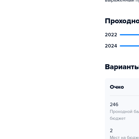
выраженный пр
Проходно
2022
2024
Варианты
очно
246
Проходной ба
бюджет
2
Мест на бюдж