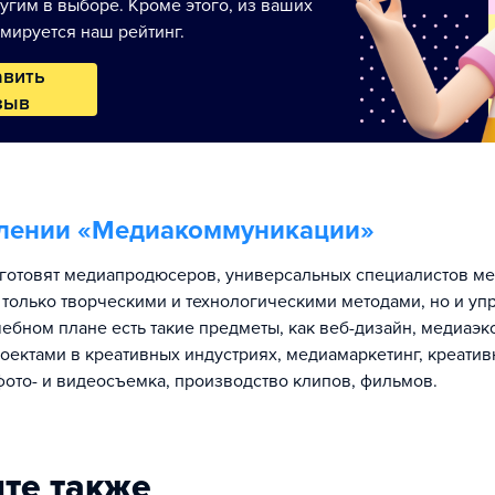
угим в выборе. Кроме этого, из ваших
мируется наш рейтинг.
авить
зыв
лении «
Медиакоммуникации
»
готовят медиапродюсеров, универсальных специалистов ме
только творческими и технологическими методами, но и у
чебном плане есть такие предметы, как веб-дизайн, медиаэк
оектами в креативных индустриях, медиамаркетинг, креатив
фото- и видеосъемка, производство клипов, фильмов.
те также