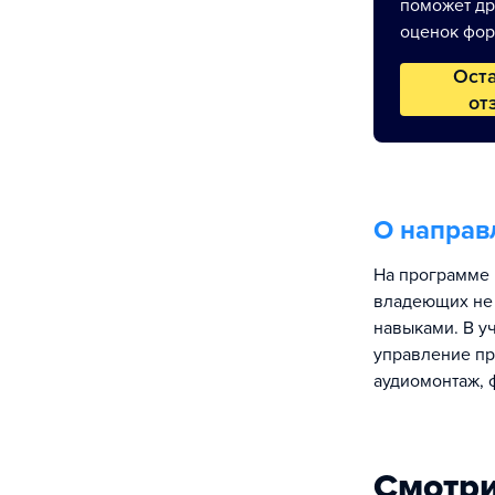
поможет др
оценок фор
Ост
от
О направ
На программе 
владеющих не 
навыками. В у
управление пр
аудиомонтаж, 
Смотри