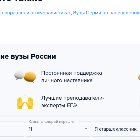
 направлению «журналистика»
,
Вузы Перми по направлени
ие вузы России
Постоянная поддержка
личного наставника
Лучшие преподаватели-
эксперты ЕГЭ
Класс, в который перешли
11
Я старшеклассник