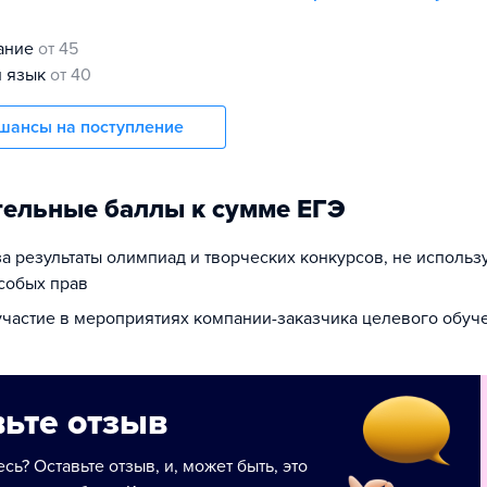
нание
от 45
й язык
от 40
шансы на поступление
ельные баллы к сумме ЕГЭ
за результаты олимпиад и творческих конкурсов, не исполь
собых прав
 участие в мероприятиях компании-заказчика целевого обуч
ьте отзыв
сь? Оставьте отзыв, и, может быть, это