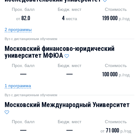
Прох. балл
Бюдж. мест
Стоимость
82.0
4
199 000
от
места
р./год
2 программы
Вуз с дистанционным обучением
Московский финансово-юридический
университет МФЮА
Прох. балл
Бюдж. мест
Стоимость
—
—
100 000
р./год
1 программа
Вуз с дистанционным обучением
Московский Международный Университет
Прох. балл
Бюдж. мест
Стоимость
—
—
71 000
от
р./год