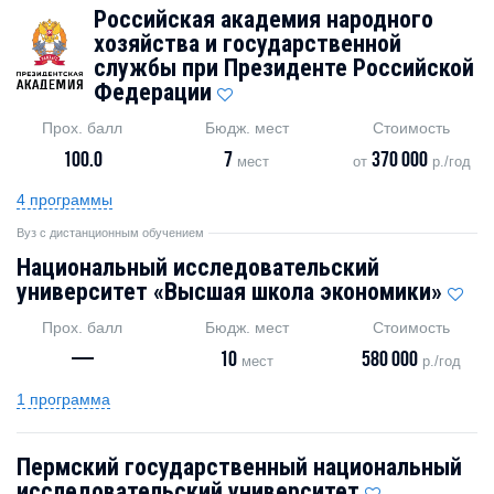
Российская академия народного
хозяйства и государственной
службы при Президенте Российской
Федерации
Прох. балл
Бюдж. мест
Стоимость
100.0
7
370 000
мест
от
р./год
4 программы
Вуз с дистанционным обучением
Национальный исследовательский
университет «Высшая школа экономики»
Прох. балл
Бюдж. мест
Стоимость
—
10
580 000
мест
р./год
1 программа
Пермский государственный национальный
исследовательский университет