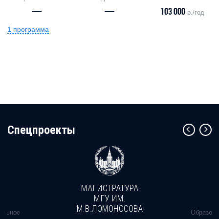
—
—
103 000
р./год
1 программа
Cпецпроекты
МАГИСТРАТУРА
МГУ ИМ.
М.В.ЛОМОНОСОВА
альное
Образова