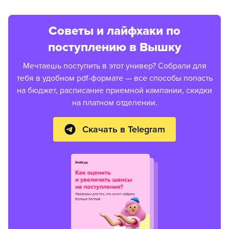
Советы и лайфхаки по
поступлению в Вышку
Мечтаешь поступить в этот универ? Собрали для
тебя в удобном pdf-формате — все способы попасть
на бюджет, расписание приемной кампании, скидки
на платном отделении.
Скачать в Telegram