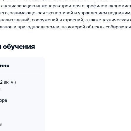
пециализацию инженера-строителя с профилем экономиста
его, занимающегося экспертизой и управлением недвижимо
нализ зданий, сооружений и строений, а также техническая 
ланов и пригодности земли, на которой объекты собираются
 обучения
онно
2 ак. ч.)
я
ора
ий