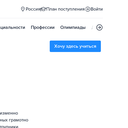
Россия
План поступления
Войти
циальности
Профессии
Олимпиады
Дни открытых д
Хочу здесь учиться
еизменно
бных грамотно
трудники,