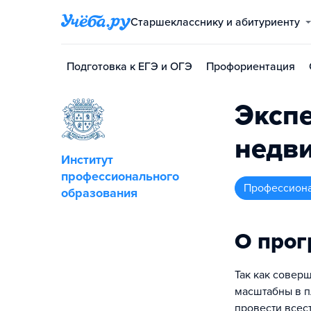
Старшекласснику и абитуриенту
Подготовка к ЕГЭ и ОГЭ
Профориентация
Экспе
недв
Институт
профессионального
профессион
образования
О про
Так как совер
масштабны в п
провести всес