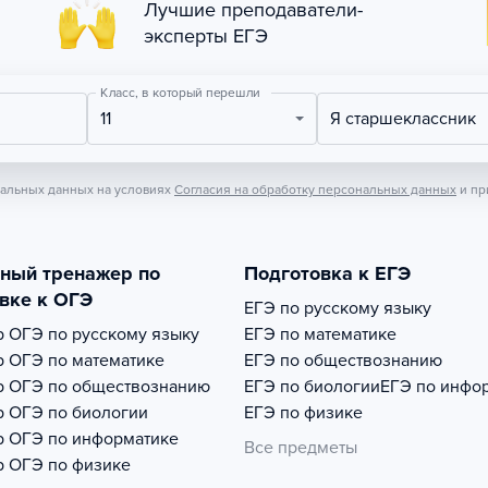
Лучшие преподаватели-
эксперты ЕГЭ
Класс, в который перешли
11
Я старшеклассник
нальных данных на условиях
Согласия на обработку персональных данных
и пр
тный тренажер по
Подготовка к ЕГЭ
вке к ОГЭ
ЕГЭ по русскому языку
р
ОГЭ по русскому языку
ЕГЭ по математике
р
ОГЭ по математике
ЕГЭ по обществознанию
р
ОГЭ по обществознанию
ЕГЭ по биологии
ЕГЭ по инфо
р
ОГЭ по биологии
ЕГЭ по физике
р
ОГЭ по информатике
Все предметы
р
ОГЭ по физике