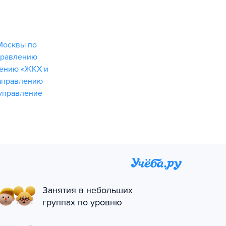
Москвы по
правлению
лению «ЖКХ и
аправлению
управление
Занятия в небольших
группах по уровню