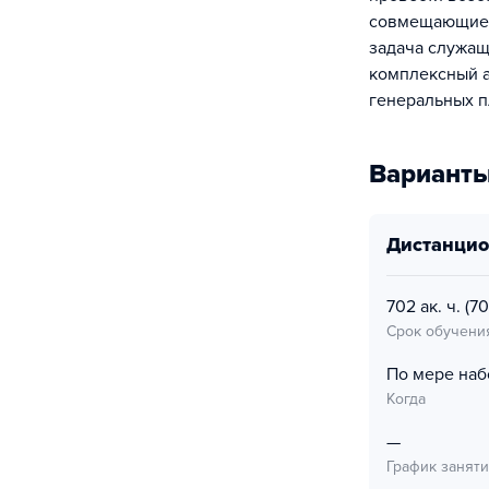
совмещающие с
задача служащ
комплексный а
генеральных п
Варианты
дистанци
702 ак. ч.
(70
Срок обучени
По мере наб
Когда
—
График занят