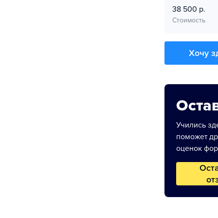
38 500 р.
Стоимость
Хочу з
Остав
Учились зде
поможет др
оценок фор
Ост
от