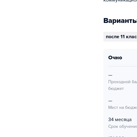
коммуникацио
Варианты
после 11 кла
очно
—
Проходной ба
бюджет
—
Мест на бюдж
34 месяца
Срок обучени