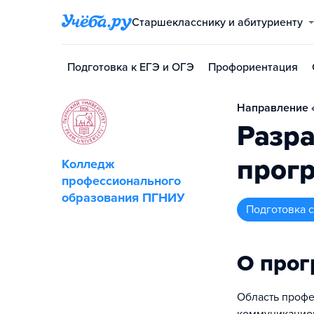
Старшекласснику и абитуриенту
Подготовка к ЕГЭ и ОГЭ
Профориентация
Направление «
Разра
прог
Колледж
профессионального
образования ПГНИУ
подготовка
О про
Область профе