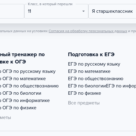
Класс, в который перешли
11
Я старшеклассник
нальных данных на условиях
Согласия на обработку персональных данных
и пр
тный тренажер по
Подготовка к ЕГЭ
вке к ОГЭ
ЕГЭ по русскому языку
р
ОГЭ по русскому языку
ЕГЭ по математике
р
ОГЭ по математике
ЕГЭ по обществознанию
р
ОГЭ по обществознанию
ЕГЭ по биологии
ЕГЭ по инфо
р
ОГЭ по биологии
ЕГЭ по физике
р
ОГЭ по информатике
Все предметы
р
ОГЭ по физике
дметы