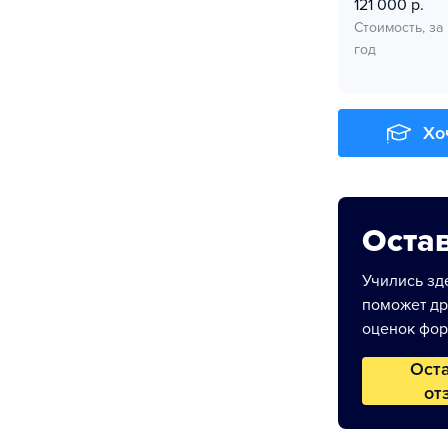
121 000 р.
Стоимость, за
год
Хо
Остав
Учились зде
поможет др
оценок фор
Ост
от