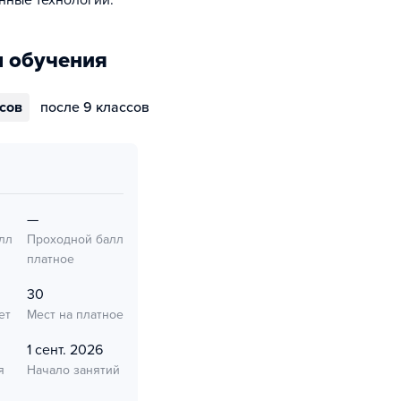
нные технологии.
 обучения
ссов
после 9 классов
—
лл
Проходной балл
платное
30
ет
Мест на платное
1 сент. 2026
я
Начало занятий