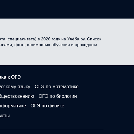
а, специалитета) в 2026 году на Учёба.ру. Список
тзывами, фото, стоимостью обучения и проходным
ка к ОГЭ
усскому языку
ОГЭ по математике
бществознанию
ОГЭ по биологии
нформатике
ОГЭ по физике
меты