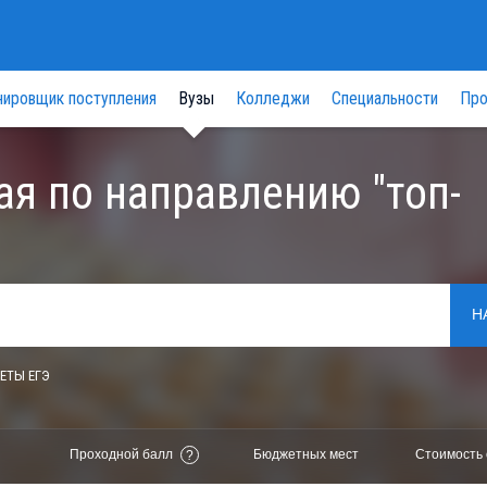
нировщик поступления
Вузы
Колледжи
Специальности
Про
ая по направлению "топ-
Н
ЕТЫ ЕГЭ
Проходной балл
Бюджетных мест
Стоимость 
?