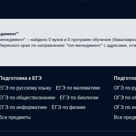
еджмент"
енеджмент" – найдено 0 вузов и 0 программ обучения (бакалавриат
в Пермского края по направлению "топ-менеджмент" с адресами, о
Подготовка к ЕГЭ
Подготов
ЕГЭ по русскому языку
ЕГЭ по математике
ОГЭ по р
ЕГЭ по обществознанию
ЕГЭ по биологии
ОГЭ по о
ЕГЭ по информатике
ЕГЭ по физике
ОГЭ по и
Все предметы
Все пред