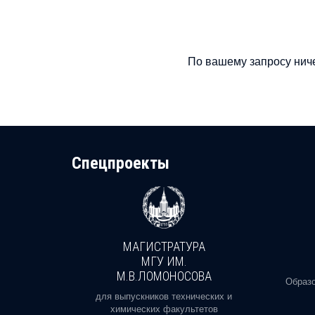
По вашему запросу ниче
Cпецпроекты
МАГИСТРАТУРА
И
МГУ ИМ.
М.В.ЛОМОНОСОВА
, реальное
Образо
орая есть
для выпускников технических и
химических факультетов