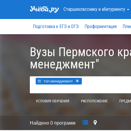
Старшекласснику
и абитуриенту
Подготовка к ЕГЭ и ОГЭ
Профориентация
Пла
Вузы Пермского кр
менеджмент"
×
топ-менеджмент
УСЛОВИЯ ОБУЧЕНИЯ
РАСПОЛОЖЕНИЕ
ПРЕДМ
Найдено
0 программ