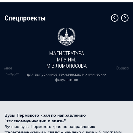
Cпецпроекты
МАГИСТРАТУРА
МГУ ИМ.
М.В.ЛОМОНОСОВА
альное
Образова
ь в каждом
для выпускников технических и химических
факультетов
Вузы Пермского края по направлению
"телекоммуникации и связь"
Лучшие вузы Пермского края по направлению
"телекоммуникации и связь" – найдено 4 вуза и 5 программ