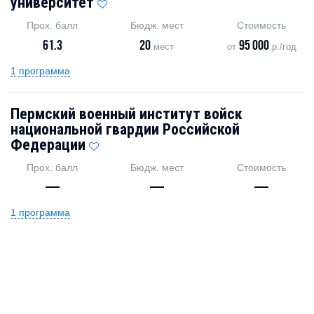
университет
Прох. балл
Бюдж. мест
Стоимость
61.3
20
95 000
мест
от
р./год
1 программа
Пермский военный институт войск
национальной гвардии Российской
Федерации
Прох. балл
Бюдж. мест
Стоимость
—
—
—
1 программа