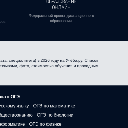
ОБРАЗОВАНИЕ
ОНЛАЙН
Пройди
профе
Федеральный проект дистанционного
образования.
сов.
та, специалитета) в 2026 году на Учёба.ру. Список
 отзывами, фото, стоимостью обучения и проходным
ка к ОГЭ
усскому языку
ОГЭ по математике
бществознанию
ОГЭ по биологии
нформатике
ОГЭ по физике