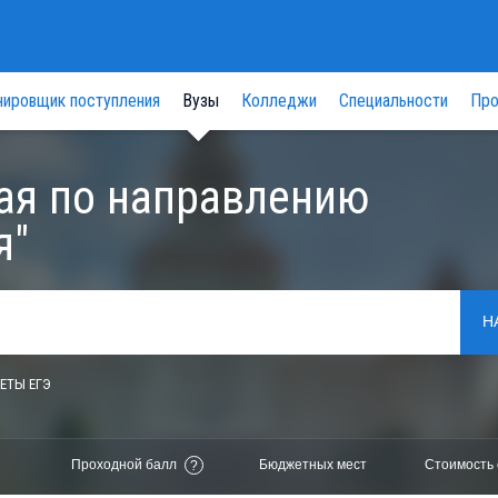
нировщик поступления
Вузы
Колледжи
Специальности
Про
ая по направлению
я"
Н
ЕТЫ ЕГЭ
Проходной балл
Бюджетных мест
Стоимость 
?