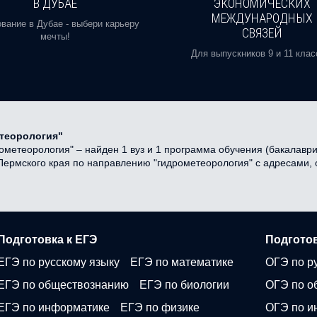
В ДУБАЕ
ЭКОНОМИЧЕСКИХ
МЕЖДУНАРОДНЫХ
вание в Дубае - выбери карьеру
СВЯЗЕЙ
мечты!
Для выпускников 9 и 11 клас
етеорология"
метеорология" – найден 1 вуз и 1 программа обучения (бакалавриа
в Пермского края по направлению "гидрометеорология" с адресами,
Подготовка к ЕГЭ
Подготов
ЕГЭ по русскому языку
ЕГЭ по математике
ОГЭ по р
ЕГЭ по обществознанию
ЕГЭ по биологии
ОГЭ по о
ЕГЭ по информатике
ЕГЭ по физике
ОГЭ по и