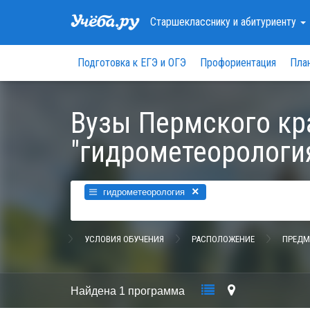
Старшекласснику
и абитуриенту
Подготовка к ЕГЭ и ОГЭ
Профориентация
Пла
Вузы Пермского кр
"гидрометеорологи
×
гидрометеорология
УСЛОВИЯ ОБУЧЕНИЯ
РАСПОЛОЖЕНИЕ
ПРЕДМ
Найдена
1 программа