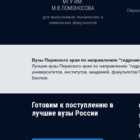
И
МГУ ИМ.
М.В.ЛОМОНОСОВА
, реальное
Образо
орая есть
для выпускников технических и
химических факультетов
Вузы Пермского края по направлению "гидром
Лучшие вузы Пермского края по направлению "гидро
университетов, институтов, академий, факультето
баллом.
Готовим к поступлению в
лучшие вузы России