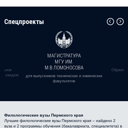
Cпецпроекты
МАГИСТРАТУРА
МГУ ИМ.
М.В.ЛОМОНОСОВА
альное
Образова
ь в каждом
для выпускников технических и химических
факультетов
Филологические вузы Пермского края
Лучшие филологические вузы Пермского края – найдено 2
вуза и 2 программы обучения (бакалавриата, специалитета) в