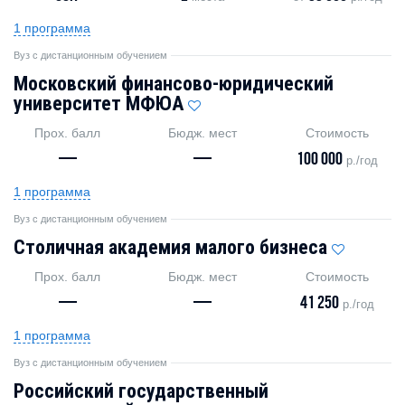
1 программа
Вуз с дистанционным обучением
Московский финансово-юридический
университет МФЮА
Прох. балл
Бюдж. мест
Стоимость
—
—
100 000
р./год
1 программа
Вуз с дистанционным обучением
Столичная академия малого бизнеса
Прох. балл
Бюдж. мест
Стоимость
—
—
41 250
р./год
1 программа
Вуз с дистанционным обучением
Российский государственный