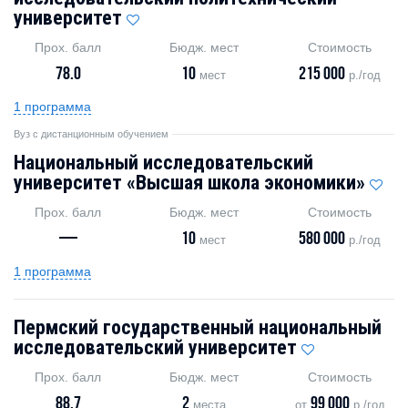
университет
Прох. балл
Бюдж. мест
Стоимость
78.0
10
215 000
мест
р./год
1 программа
Вуз с дистанционным обучением
Национальный исследовательский
университет «Высшая школа экономики»
Прох. балл
Бюдж. мест
Стоимость
—
10
580 000
мест
р./год
1 программа
Пермский государственный национальный
исследовательский университет
Прох. балл
Бюдж. мест
Стоимость
88.7
2
99 000
места
от
р./год