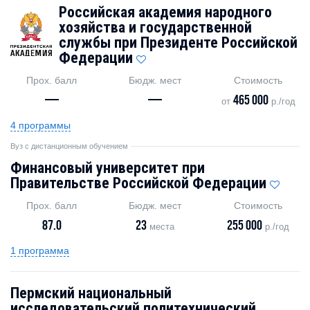
Российская академия народного
хозяйства и государственной
службы при Президенте Российской
Федерации
Прох. балл
Бюдж. мест
Стоимость
—
—
465 000
от
р./год
4 программы
Вуз с дистанционным обучением
Финансовый университет при
Правительстве Российской Федерации
Прох. балл
Бюдж. мест
Стоимость
87.0
23
255 000
места
р./год
1 программа
Пермский национальный
исследовательский политехнический