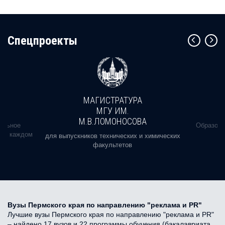
Cпецпроекты
МАГИСТРАТУРА
МГУ ИМ.
М.В.ЛОМОНОСОВА
альное
Образова
ь в каждом
для выпускников технических и химических
факультетов
Вузы Пермского края по направлению "реклама и PR"
Лучшие вузы Пермского края по направлению "реклама и PR"
– найдено 17 вузов и 22 программы обучения (бакалавриата,