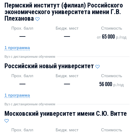
Пермский институт (филиал) Российского
экономического университета имени Г.В.
Плеханова
Прох. балл
Бюдж. мест
Стоимость
—
—
65 000
от
р./год
1 программа
Вуз с дистанционным обучением
Российский новый университет
Прох. балл
Бюдж. мест
Стоимость
—
—
56 000
р./год
1 программа
Вуз с дистанционным обучением
Московский университет имени С.Ю. Витте
Прох. балл
Бюдж. мест
Стоимость