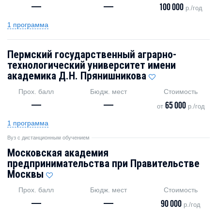
—
—
100 000
р./год
1 программа
Пермский государственный аграрно-
технологический университет имени
академика Д.Н. Прянишникова
Прох. балл
Бюдж. мест
Стоимость
—
—
65 000
от
р./год
1 программа
Вуз с дистанционным обучением
Московская академия
предпринимательства при Правительстве
Москвы
Прох. балл
Бюдж. мест
Стоимость
—
—
90 000
р./год