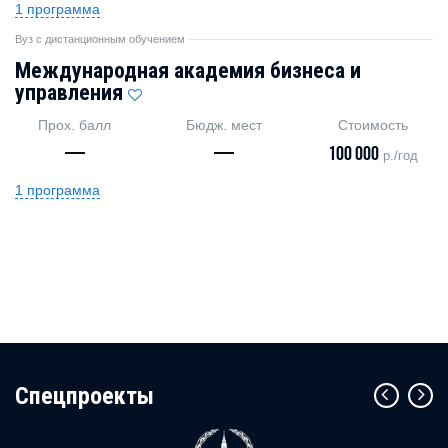
1 программа
Вуз с дистанционным обучением
Международная академия бизнеса и
управления
Прох. балл
Бюдж. мест
Стоимость
—
—
100 000
р./год
1 программа
Cпецпроекты