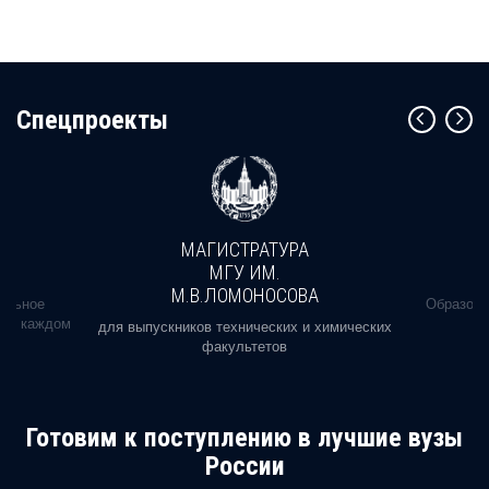
Cпецпроекты
МАГИСТРАТУРА
МГУ ИМ.
М.В.ЛОМОНОСОВА
альное
Образова
ь в каждом
для выпускников технических и химических
факультетов
Готовим к поступлению в лучшие вузы
России